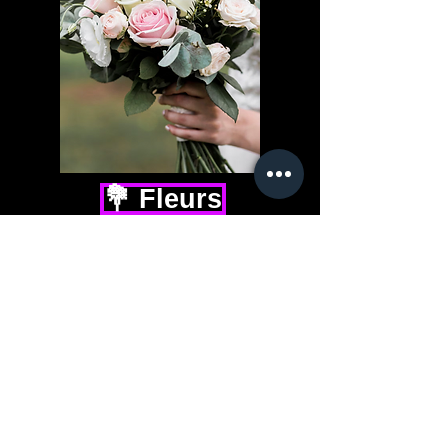
💐 Fleurs
📸 Photographe / Vidéaste
💐 Fleurs, plantes & décoration
🥂 Traiteur