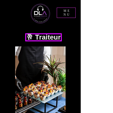
ME
NU
🥂 Traiteur