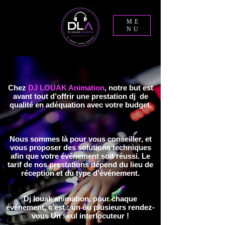
ME
NU
Chez
DJ LOUAK Animation
, notre but est
avant tout d’offrir une prestation dj de
qualité en adéquation avec votre budget.
Nous sommes là pour vous conseiller, et
vous proposer des solutions techniques
afin que votre événement soit réussi. Le
tarif de nos prestations dépend du lieu de
réception et du type d’événement.
Dj louak animation, pour chaque
événement, c’est : un ou plusieurs rendez-
vous Un seul interlocuteur !